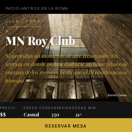
INICIO
›
ANTROS EN LA ROMA
CLUB · ROMA
MN Roy Club
Si necesitas un momento de aire fresco sube a la
terraza en donde podrás disfrutar un buen tabaco al
compás de los mejores beats que el Dj residente nos
obsequi
PRECIO
DRESS CODE
CAPACIDAD
EDAD MÍN.
$$
Casual
350
21+
RESERVAR MESA