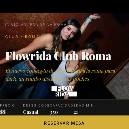
INICIO
›
ANTROS EN LA ROMA
CLUB · ROMA
Flowrida Club Roma
El nuevo concepto de jueves llega a la roma para
darle un rumbo distinto a tus noches
PRECIO
DRESS CODE
CAPACIDAD
EDAD MÍN.
$$
Casual
350
21+
RESERVAR MESA