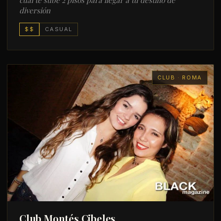
diversión
$$
CASUAL
CLUB · ROMA
Club Montés Cibeles