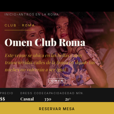
INICIO
›
ANTROS EN LA ROMA
CLUB · ROMA
Omen Club Roma
Este venue se ubica en las bellas y muy
transcurridas calles de la Roma en donde tus
noches no volverán a ser igual
PRECIO
DRESS CODE
CAPACIDAD
EDAD MÍN.
$$
Casual
350
21+
RESERVAR MESA