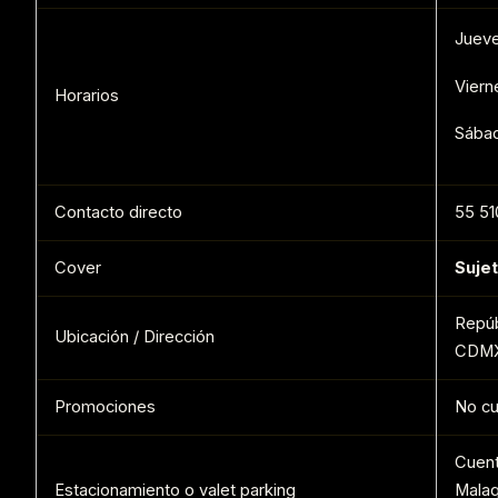
Jueve
Viern
Horarios
Sábad
Contacto directo
55 51
Cover
Suje
Repúb
Ubicación / Dirección
CDM
Promociones
No cu
Cuent
Estacionamiento o valet parking
Malaq