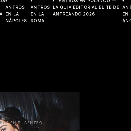
OS
ANTROS EN POLANCO —
ANTROS
ANTROS
LA GUÍA EDITORIAL ELITE DE
AN
A
EN LA
EN LA
ANTREANDO 2026
EN
NÁPOLES
ROMA
ÁN
ROS EN EL CENTRO