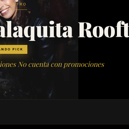
 · CENTRO
laquita Roof
ANDO PICK
ones No cuenta con promociones