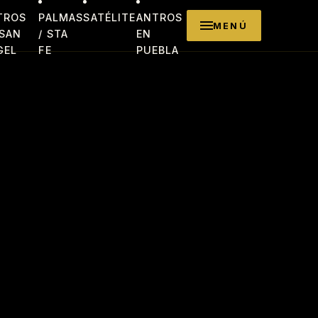
TROS
PALMAS
SATÉLITE
ANTROS
MENÚ
 SAN
/ STA
EN
GEL
FE
PUEBLA