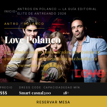
ANTROS EN POLANCO — LA GUÍA EDITORIAL
INICIO
›
ELITE DE ANTREANDO 2026
ANTRO · POLANCO
Love Polanco
Los Sábados son los días indicados para festejar tu
cumpleaños, ya que te regalamos una botella y tu
cover reservando con Antrero
PRECIO
DRESS CODE
CAPACIDAD
EDAD MÍN.
$$$
Smart casual
200
18+
RESERVAR MESA