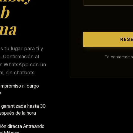
b
ma
RES
 tu lugar para ti y
a. Confirmación al
Te contactamo
or WhatsApp con un
al, sin chatbots.
ompromiso ni cargo
o
garantizada hasta 30
espués de la hora
ión directa Antreando