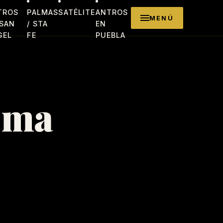
TROS
PALMAS
SATÉLITE
ANTROS
MENÚ
 SAN
/ STA
EN
GEL
FE
PUEBLA
oma