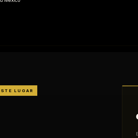
nd México
ESTE LUGAR
E