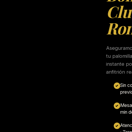
Clu
Ro
Aseguramos
tu palomill
instante p
anfitrión re
Sin c
✓
previ
Mesa 
✓
min d
Atenc
✓