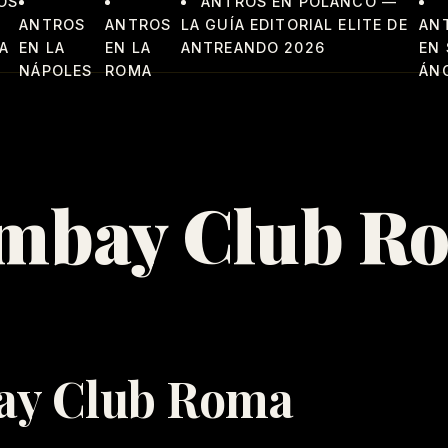
OS
ANTROS EN POLANCO —
ANTROS
ANTROS
LA GUÍA EDITORIAL ELITE DE
AN
A
EN LA
EN LA
ANTREANDO 2026
EN
NÁPOLES
ROMA
ÁN
mbay Club R
y Club Roma