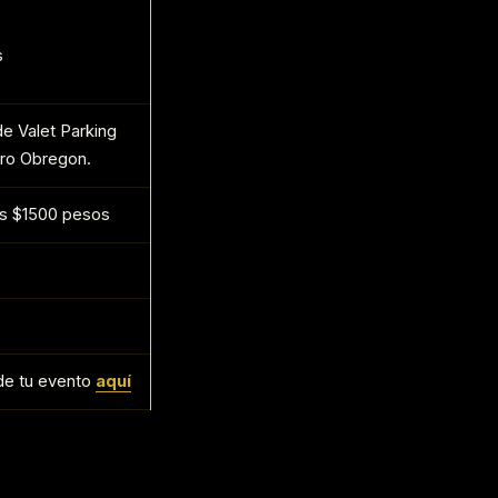
s
de Valet Parking
aro Obregon.
los $1500 pesos
n de tu evento
aquí