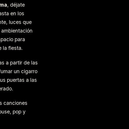
oma
, déjate
asta en los
nte, luces que
a ambientación
spacio para
 la fiesta.
 a partir de las
fumar un cigarro
us puertas a las
erado.
us canciones
ouse, pop y