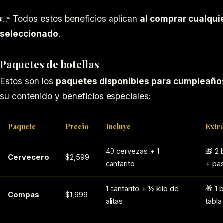
👉 Todos estos beneficios aplican
al comprar cualqu
seleccionado
.
Paquetes de botellas
Estos son los
paquetes disponibles para cumpleaños
su contenido y beneficios especiales:
Paquete
Precio
Incluye
Extr
40 cervezas + 1
🎁 2 
Cervecero
$2,599
cantarito
+ pas
1 cantarito + ½ kilo de
🎁 1 
Compas
$1,999
alitas
tabla