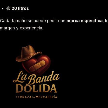
🔴
20 litros
Cada tamaño se puede pedir con
marca específica
, 
margen y experiencia.