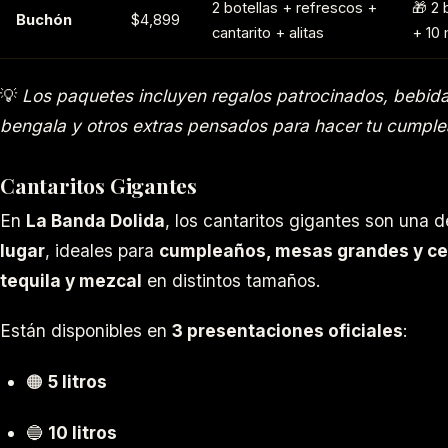
2 botellas + refrescos +
🎁 2 
Buchón
$4,899
cantarito + alitas
+ 10 
💡
Los paquetes incluyen regalos patrocinados, bebidas
bengala y otros extras pensados para hacer tu cumple
Cantaritos Gigantes
En
La Banda Dolida
, los cantaritos gigantes son una d
lugar
, ideales para
cumpleaños, mesas grandes y ce
tequila y mezcal
en distintos tamaños.
Están disponibles en
3 presentaciones oficiales
:
🟠
5 litros
🔵
10 litros