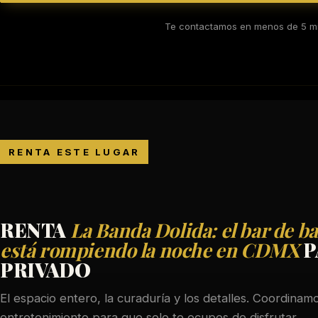
Te contactamos en menos de 5 mi
RENTA ESTE LUGAR
RENTA
La Banda Dolida: el bar de b
está rompiendo la noche en CDMX
P
PRIVADO
El espacio entero, la curaduría y los detalles. Coordinamo
entretenimiento para que solo te ocupes de disfrutar.