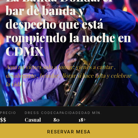
bar de banda y
despecho que está
rompiendo la noche en
CDMX
Aquí no vienes solo a tomar: vienes a cantar ,
desahogarte , brindar , llorar si hace falta y celebrar
la vida
PRECIO
DRESS CODE
CAPACIDAD
EDAD MÍN.
$$
Casual
80
18+
RESERVAR MESA