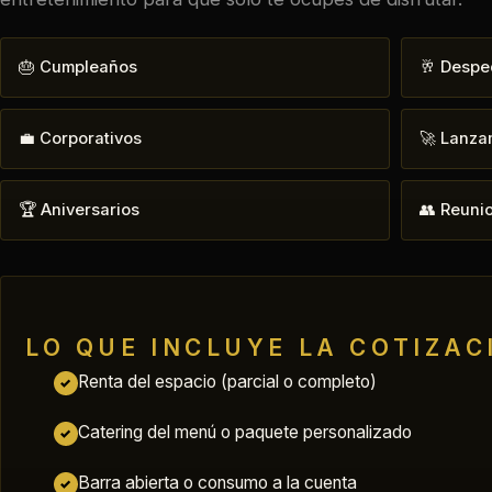
🎂 Cumpleaños
🥂 Despe
💼 Corporativos
🚀 Lanza
🏆 Aniversarios
👥 Reuni
LO QUE INCLUYE LA COTIZAC
Renta del espacio (parcial o completo)
✓
Catering del menú o paquete personalizado
✓
Barra abierta o consumo a la cuenta
✓