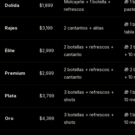
Molcajete + 1 botella +
🎁 1 
Dolida
$1,899
refrescos
paste
🎁 1 
Rajes
$3,199
2 cantaritos + alitas
tabla
2 botellas + refrescos +
🎁 2 
Élite
$2,999
cantarito
+ 10 
2 botellas + refrescos +
🎁 2 
Premium
$2,699
cantarito
+ 10 
3 botellas + refrescos +
🎁 1 
Plata
$3,799
shots
10 me
3 botellas + refrescos +
🎁 1 
Oro
$4,399
shots
10 me