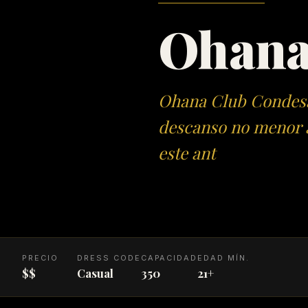
Ohana
Ohana Club Condesa
descanso no menor a
este ant
PRECIO
DRESS CODE
CAPACIDAD
EDAD MÍN.
$$
Casual
350
21+