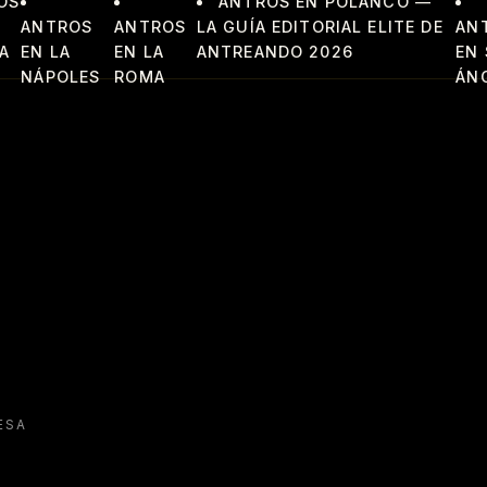
OS
ANTROS EN POLANCO —
ANTROS
ANTROS
LA GUÍA EDITORIAL ELITE DE
AN
A
EN LA
EN LA
ANTREANDO 2026
EN
NÁPOLES
ROMA
ÁN
ESA