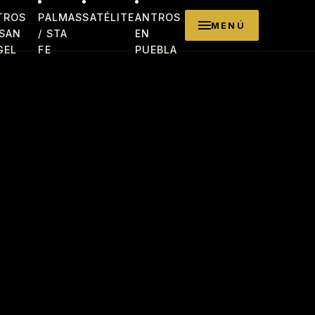
TROS
PALMAS
SATÉLITE
ANTROS
MENÚ
 SAN
/ STA
EN
GEL
FE
PUEBLA