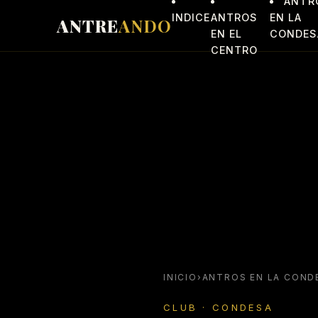
ANTR
Saltar al contenido
INDICE
ANTROS
EN LA
ANTRE
ANDO
EN EL
CONDES
CENTRO
INICIO
›
ANTROS EN LA COND
CLUB · CONDESA