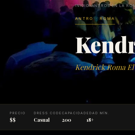
INICIO
›
ANTROS EN LA RO
ANTRO · ROMA
Kend
Kendrick Roma El 
PRECIO
DRESS CODE
CAPACIDAD
EDAD MÍN.
$$
Casual
200
18+