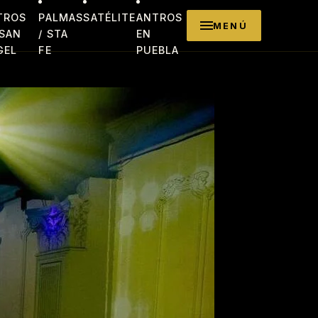
TROS
PALMAS
SATÉLITE
ANTROS
MENÚ
 SAN
/ STA
EN
GEL
FE
PUEBLA