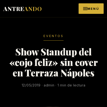
Saltar al contenido
ANTRE
ANDO
MENÚ
EVENTOS
Show Standup del
«cojo feliz» sin cover
en Terraza Nápoles
12/05/2019 · admin · 1 min de lectura