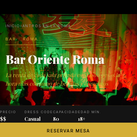
INICIO
›
ANTROS EN LA ROMA
BAR · ROMA
Bar Oriente Roma
La renta de cada sala privada es $1,000 pesos la
hora más consumo de bebidas y alimentos
PRECIO
DRESS CODE
CAPACIDAD
EDAD MÍN.
$$
Casual
80
18+
RESERVAR MESA