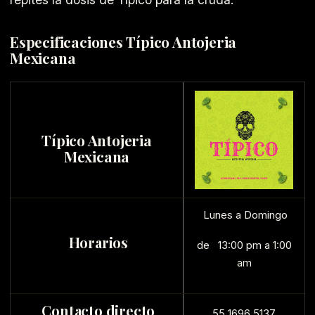
Especificaciones Típico Antojeria
Mexicana
Típico Antojeria
Mexicana
Lunes a Domingo
Horarios
de 13:00 pm a 1:00
am
Contacto directo
55 1696 5137