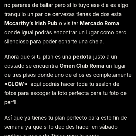
no pararas de bailar pero si lo tuyo ese día es algo
tranquilo un par de cervezas tienes de dos esta
Mccarthy’s Irish Pub
o visitar
Mercado Roma
donde igual podrás encontrar un lugar como pero
silencioso para poder echarte una chela.
Ahora que si tu plan es una
pedota
justo a un
costado se encuentra
Omen Club Roma
un lugar
de tres pisos donde uno de ellos es completamente
«GLOW»
aquí podrás hacer toda tu sesión de
fotos para escoger la foto perfecta para tu foto de
perfil.
Así que ya tienes tu plan perfecto para este fin de
semana ya que si lo decides hacer en sábado
repites la dosis de Típico para la cruda.