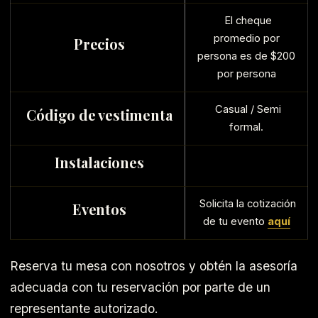
El cheque
promedio por
Precios
persona es de $200
por persona
Casual / Semi
Código de vestimenta
formal.
Instalaciones
Solicita la cotización
Eventos
de tu evento
aquí
Reserva tu mesa con nosotros y obtén la asesoría
adecuada con tu reservación por parte de un
representante autorizado.