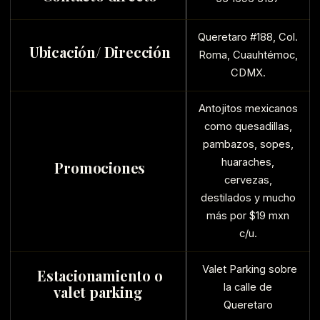
Queretaro #188, Col.
Ubicación/ Dirección
Roma,
Cuauhtémoc,
CDMX.
Antojitos mexicanos
como quesadillas,
pambazos, sopes,
huaraches,
Promociones
cervezas,
destilados y mucho
más por $19 mxn
c/u.
Valet Parking sobre
Estacionamiento o
la calle de
valet parking
Queretaro