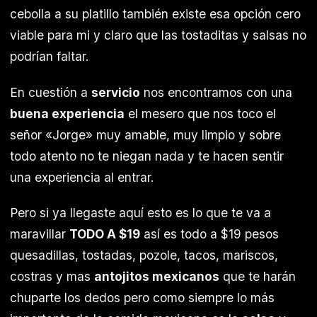
cebolla a su platillo también existe esa opción cero
viable para mi y claro que las tostaditas y salsas no
podrían faltar.
En cuestión a
servicio
nos encontramos con una
buena experiencia
el mesero que nos toco el
señor «Jorge» muy amable, muy limpio y sobre
todo atento no te niegan nada y te hacen sentir
una experiencia al entrar.
Pero si ya llegaste aquí esto es lo que te va a
maravillar
TODO A $19
así es todo a $19 pesos
quesadillas, tostadas, pozole, tacos, mariscos,
costras y mas
antojitos mexicanos
que te harán
chuparte los dedos pero como siempre lo más