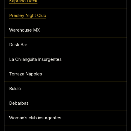
Kaprano Deck
Presley Night Club
Warehouse MX
Dusk Bar
La Chilanguita Insurgentes
Terraza Nápoles
Bululú
Debarbas
Woman’s club insurgentes