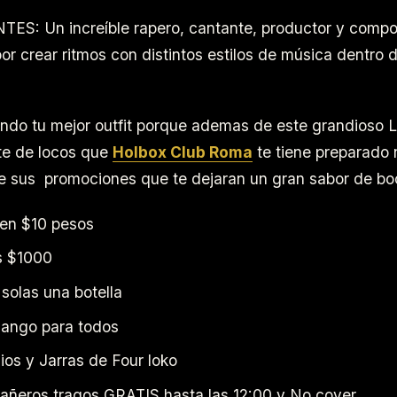
S: Un increíble rapero, cantante, productor y compo
or crear ritmos con distintos estilos de música dentro 
ndo tu mejor outfit porque ademas de este grandioso L
te de locos que
Holbox Club Roma
te tiene preparado
e sus promociones que te dejaran un gran sabor de bo
en $10 pesos
s $1000
 solas una botella
ango para todos
ios y Jarras de Four loko
ñeros tragos GRATIS hasta las 12:00 y No cover.