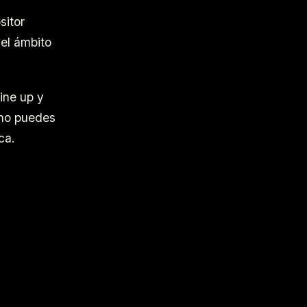
sitor
del ámbito
ine up y
 no puedes
ca.