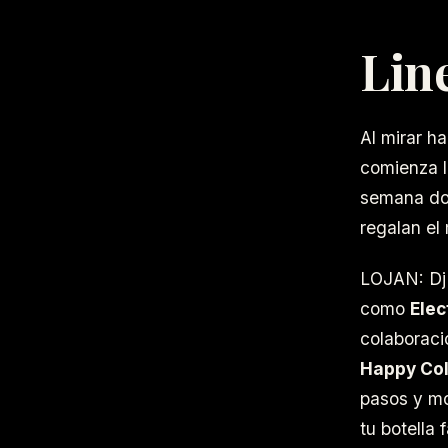
Lin
Al mirar h
comienza l
semana do
regalan el
LOJAN: Dj 
como
Elec
colaboraci
Happy Col
pasos y mos
tu botella 