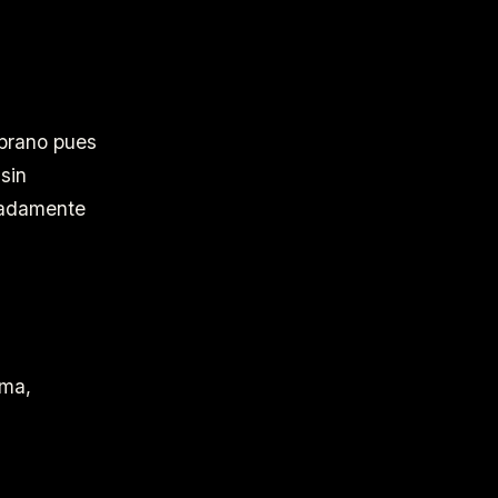
prano pues
sin
padamente
oma,