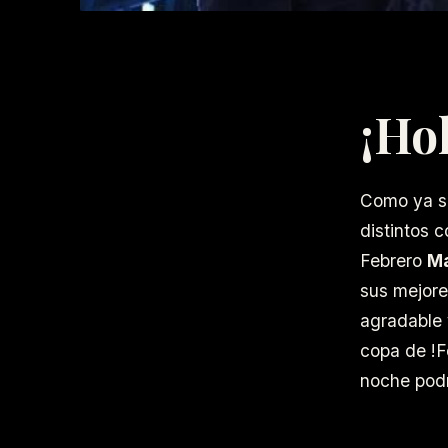
¡Ho
Como ya 
distintos 
Febrero
Ma
sus mejore
agradable 
copa de !F
noche podr