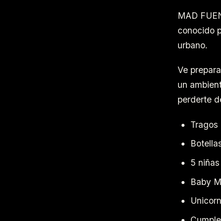
MAD FUENTE
conocido p
urbano.
Ve prepara
un ambien
perderte d
Tragos 
Botella
5 niñas
Baby M
Unicorn
Cumplea