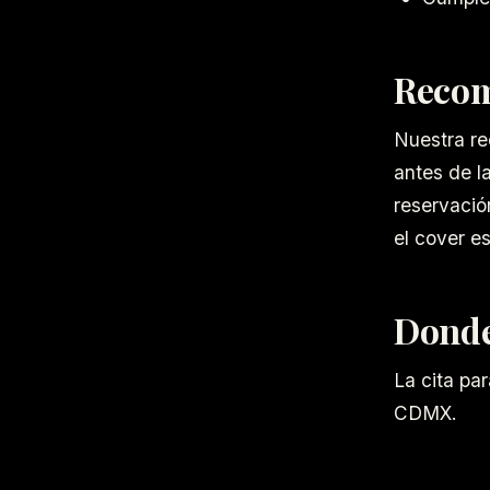
Recom
Nuestra re
antes de l
reservació
el cover e
Dond
La cita pa
CDMX.