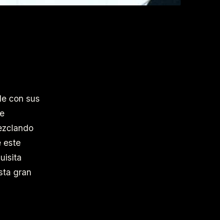
de con sus
de
ezclando
e este
uisita
sta gran