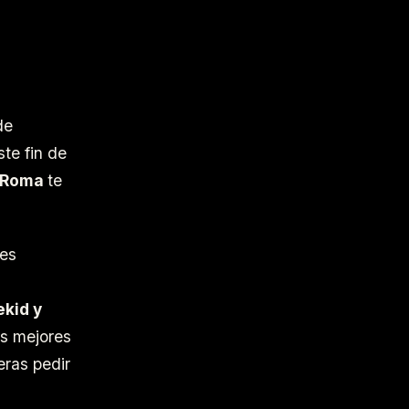
de
te fin de
b Roma
te
nes
ekid y
us mejores
eras pedir