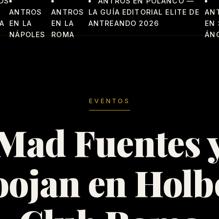
OS
ANTROS EN POLANCO —
ANTROS
ANTROS
LA GUÍA EDITORIAL ELITE DE
AN
A
EN LA
EN LA
ANTREANDO 2026
EN
NÁPOLES
ROMA
ÁN
EVENTOS
Mad Fuentes 
oojan en Holb