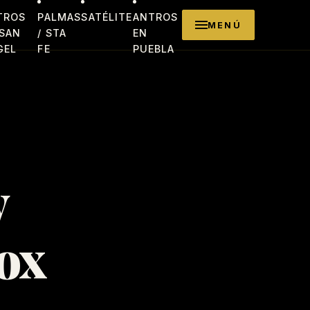
TROS
PALMAS
SATÉLITE
ANTROS
MENÚ
 SAN
/ STA
EN
GEL
FE
PUEBLA
y
ox