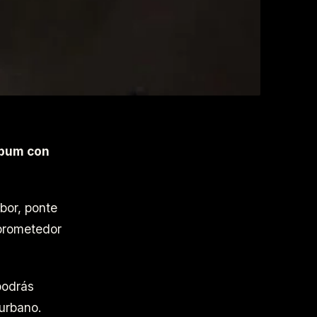
lbum con
bor, ponte
mprometedor
podrás
urbano.