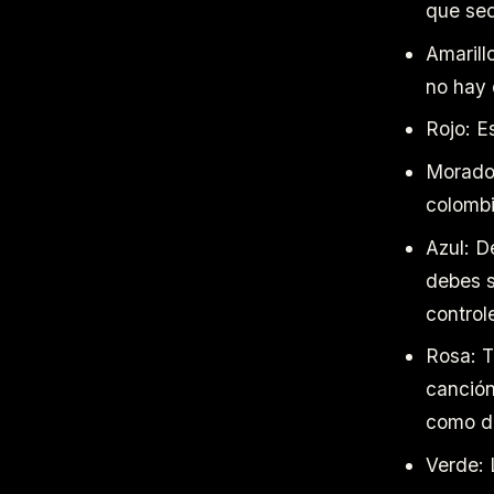
que sed
Amarill
no hay 
Rojo: E
Morado:
colomb
Azul: D
debes s
control
Rosa: T
canción
como d
Verde: 