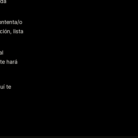
ada
ontenta/o
ión, lista
al
te hará
uí te