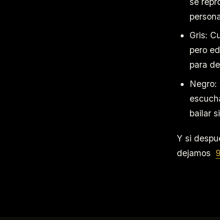
se repr
persona
Gris: C
pero ed
para de
Negro: 
escucha
bailar s
Y si despué
dejamos
9