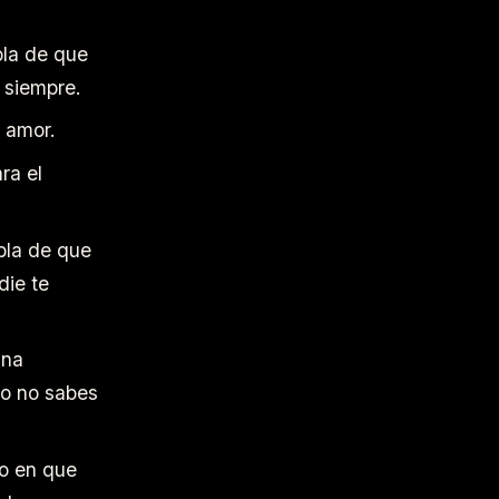
bla de que
 siempre.
l amor.
ra el
bla de que
die te
una
ro no sabes
o en que