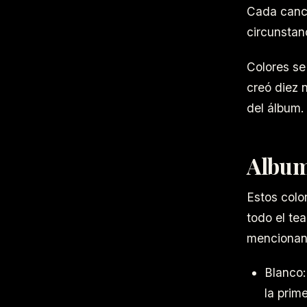
Cada canci
circunstanc
Colores se 
creó diez 
del álbum.
Album
Estos colo
todo el te
mencionand
Blanco:
la prim