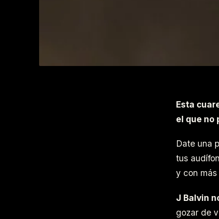
Esta cuar
el que no 
Date una p
tus audífo
y con más 
J Balvin n
gozar de v