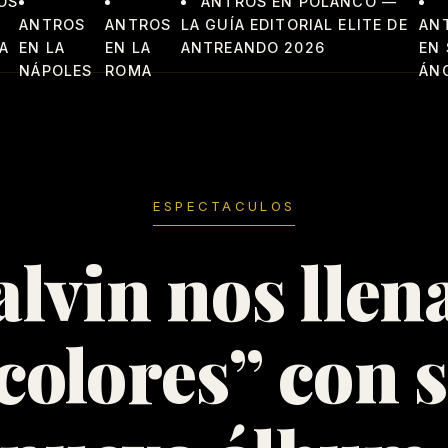
OS
ANTROS EN POLANCO —
ANTROS
ANTROS
LA GUÍA EDITORIAL ELITE DE
AN
A
EN LA
EN LA
ANTREANDO 2026
EN
NÁPOLES
ROMA
ÁN
ESPECTACULOS
alvin nos llen
colores” con 