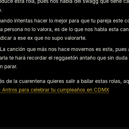
oduce esta rola, pues nos habla del swagg que tiene c
.
uando intentas hacer lo mejor para que tu pareja este c
a persona no lo valora, es de lo que nos habla esta canc
dicar a ese ex que no supo valorarte.
La canción que más nos hace movernos es esta, pues 
rla te hará recordar el reggaetón antaño que sin duda 
in parar.
s de la cuarentena quieres salir a bailar estas rolas, aq
 Antros para celebrar tu cumpleaños en CDMX