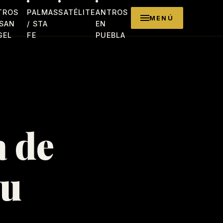
TROS
PALMAS
SATÉLITE
ANTROS
MENÚ
 SAN
/ STA
EN
GEL
FE
PUEBLA
a de
su