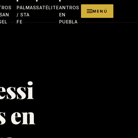
TROS
PALMAS
SATÉLITE
ANTROS
MENÚ
 SAN
/ STA
EN
GEL
FE
PUEBLA
essi
s en