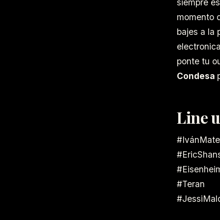
siempre es
momento qu
bajes a la 
electronic
ponte tu o
Condesa
Line u
#IvánMate
#EricShan
#Eisenhei
#Teran
#JessiMal