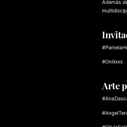
Además de 
multidisci
Invita
#PamelaH
#Oniiixxx
Arte p
#AnaDasc
#AngelTer