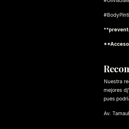
#OliviaSal
#BodyPint
**prevent
**Acceso 
Recom
Nuestra re
mejores dj’
pues podrí
Av. Tamaul