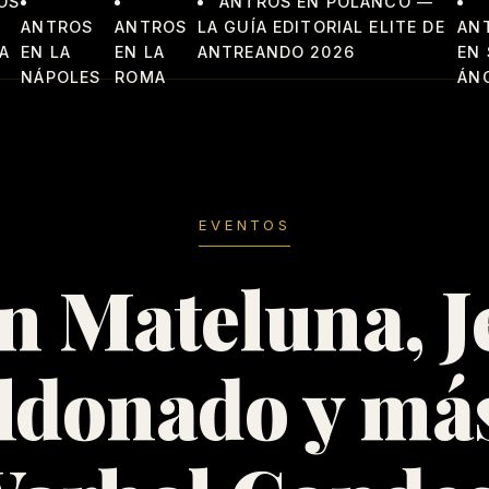
OS
ANTROS EN POLANCO —
ANTROS
ANTROS
LA GUÍA EDITORIAL ELITE DE
AN
A
EN LA
EN LA
ANTREANDO 2026
EN
NÁPOLES
ROMA
ÁN
EVENTOS
n Mateluna, J
donado y má