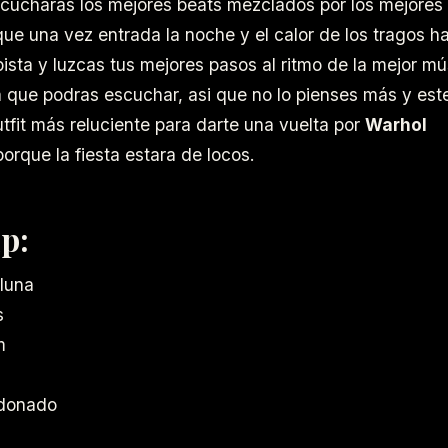
cucharas los mejores beats mezclados por los mejores d
e una vez entrada la noche y el calor de los tragos h
pista y luzcas tus mejores pasos al ritmo de la mejor mú
a que podras escuchar, asi que no lo pienses más y est
utfit más reluciente para darte una vuelta por
Warhol
porque la fiesta estara de locos.
p:
luna
s
m
donado