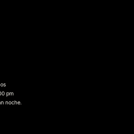
los
:00 pm
an noche.