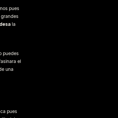
rnos pues
e grandes
ndesa
la
no puedes
asinara el
 de una
ica pues