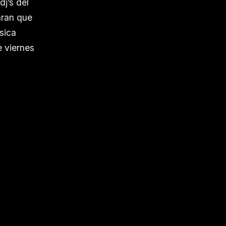
j’s del
aran que
sica
e viernes