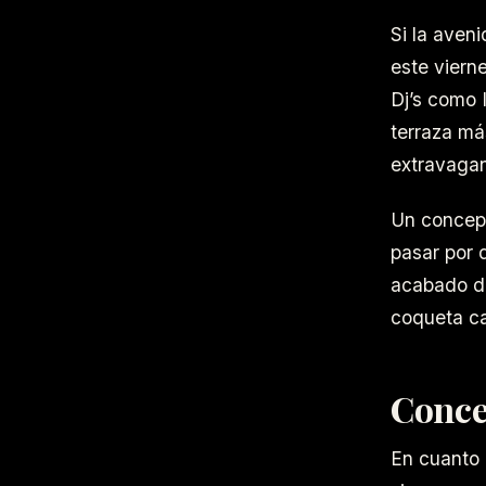
Si la aven
este viern
Dj’s como
terraza má
extravagan
Un concept
pasar por 
acabado de
coqueta ca
Conce
En cuanto 