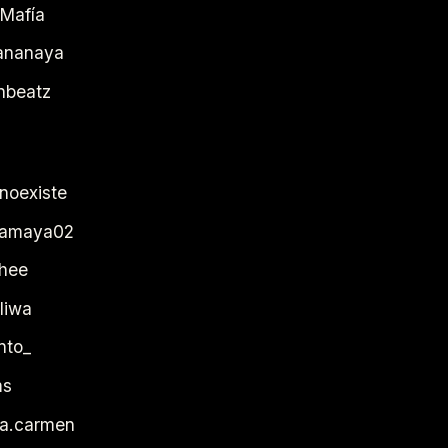
 Mafía
ananaya
nbeatz
:
noexiste
inamaya02
hee
iliwa
nto_
ms
ta.carmen