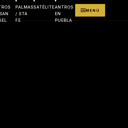
TROS
PALMAS
SATÉLITE
ANTROS
MENÚ
 SAN
/ STA
EN
GEL
FE
PUEBLA