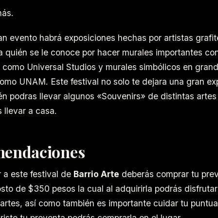
ás.
an evento habrá exposiciones hechas por artistas grafi
a quién se le conoce por hacer murales importantes co
como Universal Studios y murales simbólicos en gran
omo UNAM. Este festival no solo te dejara una gran ex
én podras llevar algunos «Souvenirs» de distintas arte
 llevar a casa.
endaciones
r a este festival de
Barrio Arte
deberás comprar tu pre
osto de $350 pesos la cual al adquirirla podrás disfruta
 artes, así como también es importante cuidar tu puntu
riste tu preventa podrás comprarla en el lugar.