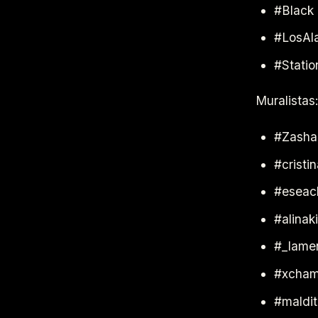
#Black
#LosAl
#Statio
Muralistas
#Zasha
#crist
#eseac
#alinak
#_lame
#xcha
#maldi