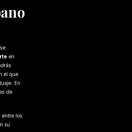
bano
 se
rte
en
odrás
n el que
tuaje. En
ías de
 entre los
an su