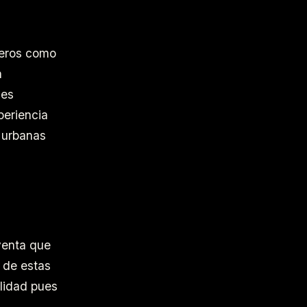
teros como
n
des
periencia
s urbanas
venta que
r de estas
alidad pues