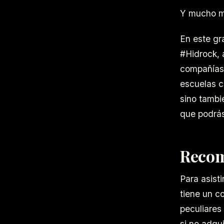
Y mucho m
En este gr
#Hidrock, 
compañías 
escuelas c
sino tambi
que podrás
Recom
Para asisti
tiene un c
peculiares
si no adqui