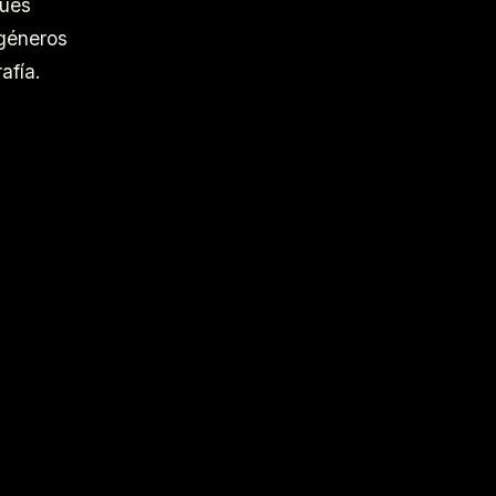
pues
 géneros
afía.