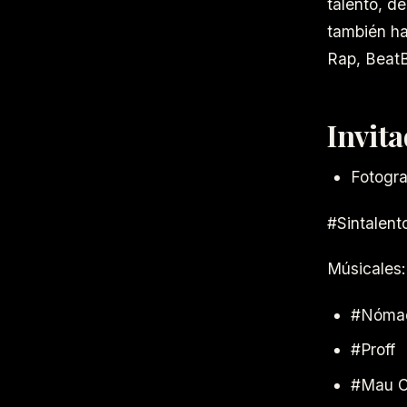
talento, d
también ha
Rap, BeatB
Invit
Fotogra
#Sintalen
Músicales:
#Nóma
#Proff
#Mau C