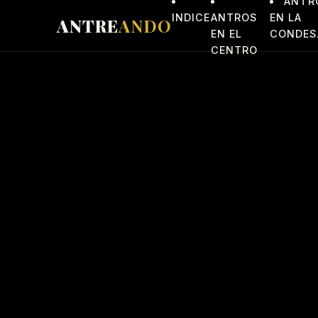
ANTR
Saltar al contenido
INDICE
ANTROS
EN LA
ANTRE
ANDO
EN EL
CONDES
CENTRO