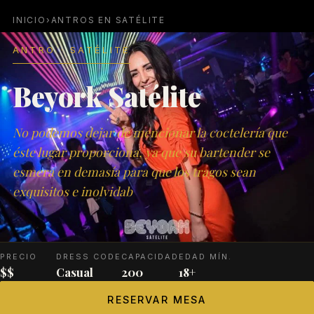
INICIO
›
ANTROS EN SATÉLITE
ANTRO · SATÉLITE
Beyork Satélite
No podemos dejar de mencionar la coctelería que
éste lugar proporciona, ya que su bartender se
esmera en demasía para que los tragos sean
exquisitos e inolvidab
PRECIO
DRESS CODE
CAPACIDAD
EDAD MÍN.
$$
Casual
200
18+
RESERVAR MESA