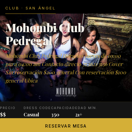
CLUB · SAN ÁNGEL
Mohombi Club
Pedregal
Mohombi Club Pedregal Horarios Jueves de 10:00
pm a 04:00 am Contacto directo 55 3623 5156 Cover
Sin reservación $200 general Con reservación $100
general Ubica
PRECIO
DRESS CODE
CAPACIDAD
EDAD MÍN.
$$
Casual
350
21+
RESERVAR MESA