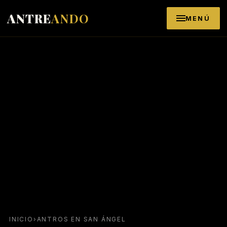
Saltar al contenido
ANTRE
ANDO
MENÚ
INICIO
›
ANTROS EN SAN ÁNGEL