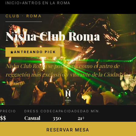
INICIO
›
ANTROS EN LA ROMA
CLUB · ROMA
Nisha Club Roma
ANTREANDO PICK
Nisha Club Roma se posiciona como el antro de
reggaetón más exclusivo y vibrante de la Ciudad de
México
PRECIO
DRESS CODE
CAPACIDAD
EDAD MÍN.
$$
Casual
350
21+
RESERVAR MESA